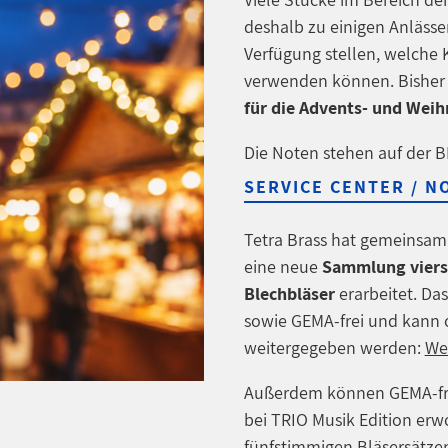
deshalb zu einigen Anläss
Verfügung stellen, welche
verwenden können. Bisher 
für die Advents- und Weih
Die Noten stehen auf der
SERVICE CENTER / 
Tetra Brass hat gemeinsam 
eine neue
Sammlung viers
Blechbläser
erarbeitet. Das
sowie GEMA-frei und kann 
weitergegeben werden:
We
Außerdem können GEMA-fr
bei
TRIO Musik Edition er
fünfstimmigen Bläsersätze